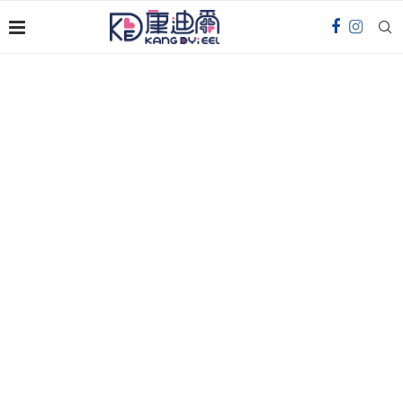
Welcome To
康迪爾
位於彰化鹿港的專業生產製造商，憑藉 20 年以上的
經驗，我們保證產品在行業內擁有優良的品質